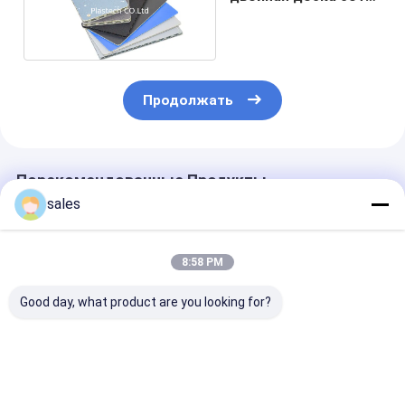
КонПеарл ПП стены
Продолжать
Порекомендованные Продукты
sales
8:58 PM
Good day, what product are you looking for?
10мм 3200гм
12-мм сотовый щит
7мм черный
Панель из пчелиной
для летного кейса,
световой люк
палочки Полетный
аксессуары для
гсм, аксессу
корпус Аксессуары
летного кейса,
для летных ке