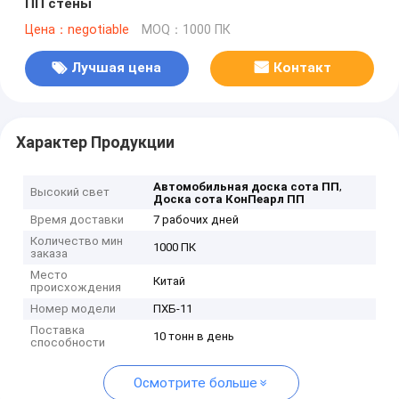
ПП стены
Цена：negotiable
MOQ：1000 ПК
Лучшая цена
Контакт
Характер Продукции
,
Автомобильная доска сота ПП
Высокий свет
Доска сота КонПеарл ПП
Время доставки
7 рабочих дней
Количество мин
1000 ПК
заказа
Место
Китай
происхождения
Номер модели
ПХБ-11
Поставка
10 тонн в день
способности
Осмотрите больше