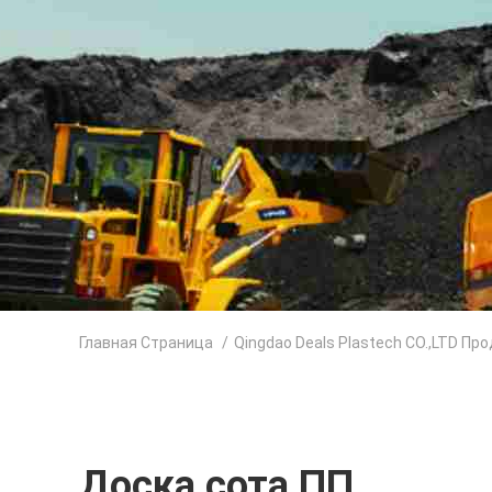
Главная Страница
/
Qingdao Deals Plastech CO.,LTD Пр
Доска сота ПП