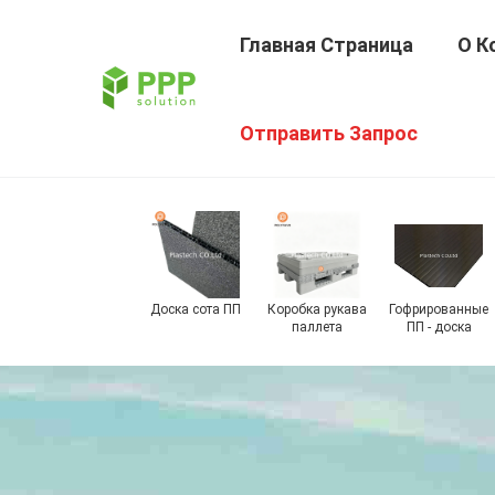
Главная Страница
О К
Отправить Запрос
е
Доска сота ПП
Коробка рукава
Гофрированные
тели
паллета
ПП - доска