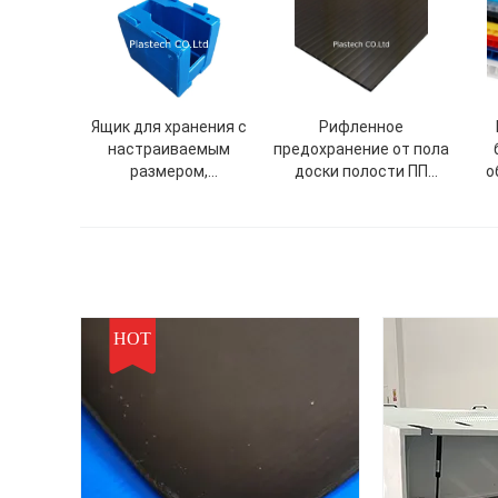
Ящик для хранения с
Рифленное
настраиваемым
предохранение от пола
размером,
доски полости ПП
о
штабелируемый, для
временное
выбора деталей,
пластиковый, для
склада, с табличкой
для легкой
идентификации
HOT