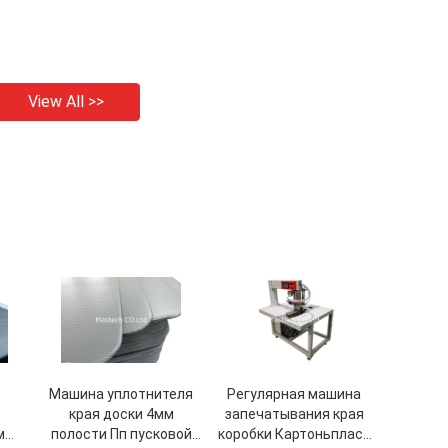
View All >>
Машина уплотнителя
Регулярная машина
края доски 4мм
запечатывания края
м
полости Пп пусковой
коробки Картоньпласт