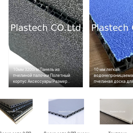
10мм 3200гм Панель из
10 мм легкая
пчелиной палочки Полетный
водонепроницаема
корпус Аксессуары Размер
пчелиная доска дл
2300*1200мм Черные панели
для полетов и дор
для полета
корпусов