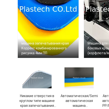
машина запечатывания края
Машина для 
Коррекс комбинированного
боковых кро
рисунка 4мм ПП
(корфлюта/к
толщиной 3 м
мм
Никакие отверстия в
Автоматическая/Semi
Авт
круглом типе машине
автоматическая
авт
края запечатывания
машина
PP/