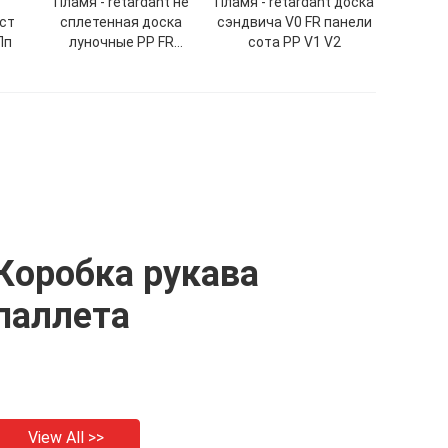
Пламя - retardant не
Пламя - retardant доска
ст
сплетенная доска
сэндвича V0 FR панели
Пп
луночные PP FR
сота PP V1 V2
предохранителя
пузыря
Коробка рукава
паллета
View All >>