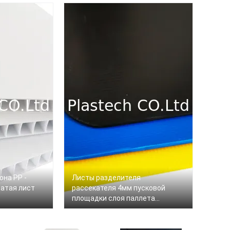
она PP -
Листы разделителя
чатая лист
рассекателя 4мм пусковой
площадки слоя паллета
пластиковые