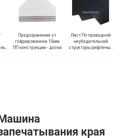
P
Предохранение от
Лист Пп проводной
гофрированное 10мм
неубедительной
ель
ПП конструкции - доска
структуры рифленый
e
пластиковый
Машина
запечатывания края