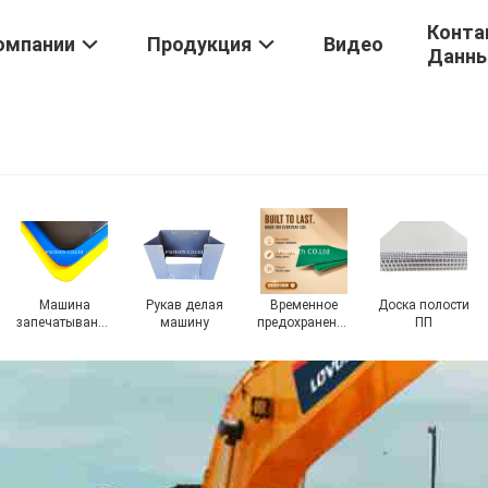
Конта
омпании
Продукция
Видео
Данн
Машина
Рукав делая
Временное
Доска полости
запечатывания
машину
предохранение
ПП
края
от пола