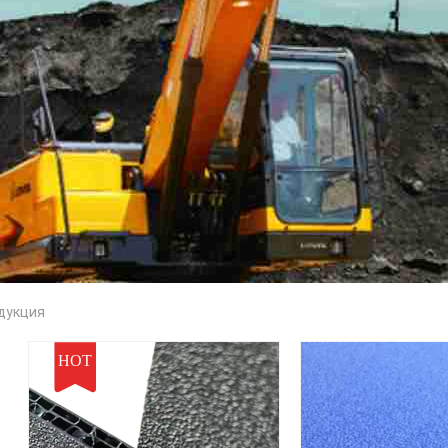
одукция
HOT