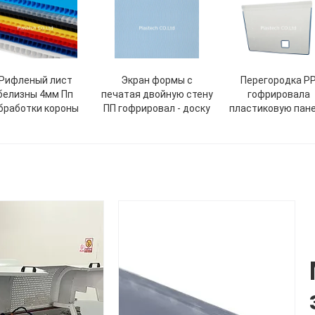
Рифленый лист
Экран формы с
Перегородка P
белизны 4мм Пп
печатая двойную стену
гофрировала
бработки короны
ПП гофрировал - доску
пластиковую пан
упаковки Corflut
Flexitank листа