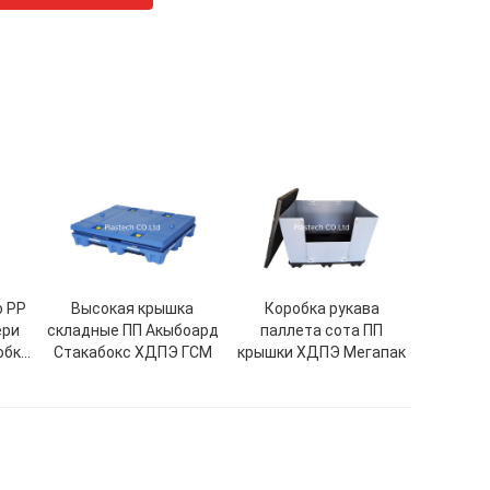
о PP
Высокая крышка
Коробка рукава
ери
складные ПП Акыбоард
паллета сота ПП
обки
Стакабокс ХДПЭ ГСМ
крышки ХДПЭ Мегапак
а