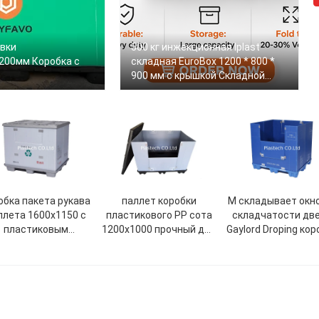
овки
500 кг инжекционная Iplast
200мм Коробка с
складная EuroBox 1200 * 800 *
900 мм с крышкой Складной
контейнер PolyBox
обка пакета рукава
паллет коробки
M складывает окн
ллета 1600x1150 с
пластикового PP сота
складчатости дв
пластиковым
1200x1000 прочный для
Gaylord Droping кор
односом замка &
сверхмощной пользы
рукава паллет
рассекателя