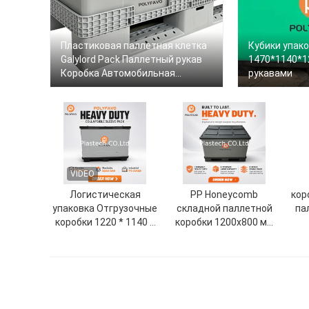
Пластиковая паллетная клетка
Кубики упак
Galylord Pack Паллетный рукав
1470*1140*1
Коробка Автомобильная
рукавами
Промышленная пластиковая
паллетная рукавная коробка
VIDEO
Логистическая
PP Honeycomb
кор
упаковка Отгрузочные
складной паллетной
па
коробки 1220 * 1140 *
коробки 1200x800 мм
900 мм Пластиковые
складной
п
контейнеры для
пользовательский
хранения
логотип OEM
возвращаемый
контейнер