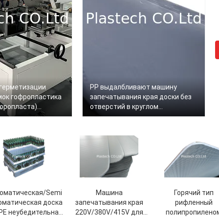
герметизации
PP выдалбливают машину
мок гофропластика
запечатывания края доски без
оропласта)
отверстий в круглом
м, 4 мм, 5 мм, 10
220V/380V/415V
оматическая/Semi
Машина
Горячий тип
оматическая доска
запечатывания края
рифленный
PE неубедительная
220V/380V/415V для
полипропилено