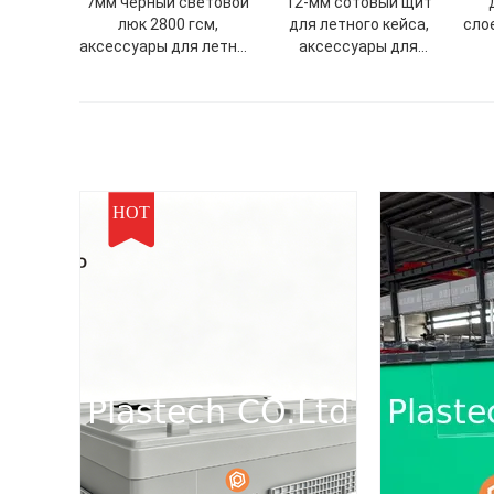
7мм черный световой
12-мм сотовый щит
люк 2800 гсм,
для летного кейса,
сло
аксессуары для летных
аксессуары для
кейсов, сотовый
летного кейса,
полипропиленовый
пластиковый лист,
лист
летный кейс, сотовый
HOT