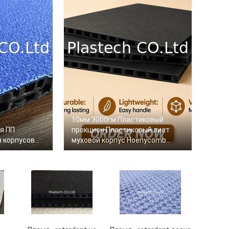
10мм 3000гм Пластиковый
я ПП
прокцион Пластиковый лист
я корпусов
муховой корпус Hoenycomb
ожных
Полипропиленовая летная
панель