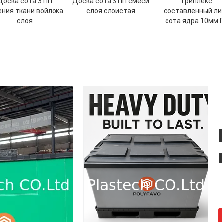
Доска сота 3 ПП
Доска сота 3 ПП смеси
Триплекс
ения ткани войлока
слоя слоистая
составленный ли
слоя
сота ядра 10мм 