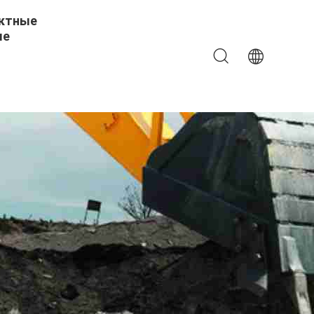
ктные
ые