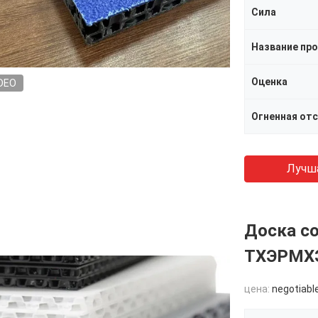
Сила
Название пр
Оценка
DEO
Огненная от
Лучш
Доска со
ТХЭРМХЭ
цена:
negotiabl