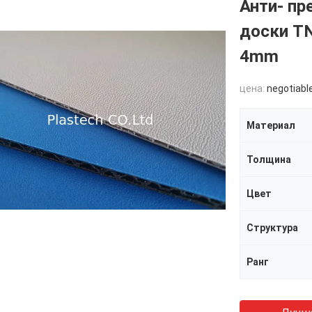
Анти- пр
доски T
4mm
цена:
negotiabl
Материал
Толщина
Цвет
Структура
Ранг