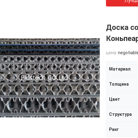
Лучш
Доска с
Коньпеар
цена:
negotiabl
Материал
Толщина
Цвет
Структура
Ранг