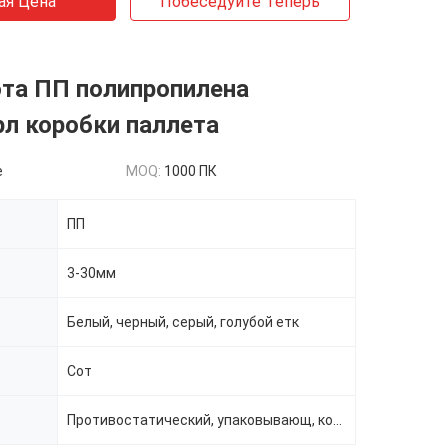
ая Цена
Побеседуйте Теперь
ота ПП полипропилена
л коробки паллета
e
MOQ:
1000 ПК
ПП
3-30мм
Белый, черный, серый, голубой етк
Сот
Противостатический, упаковывающ, корона, проводная