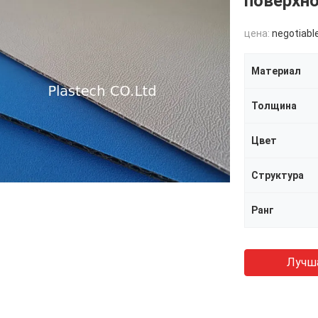
поверхн
цена:
negotiabl
Материал
Толщина
Цвет
Структура
Ранг
Лучш