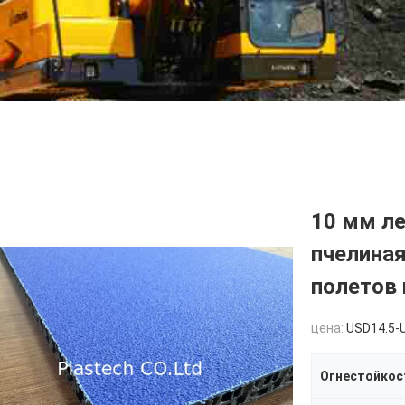
10 мм л
пчелиная
полетов
цена:
USD14.5-
Огнестойкос