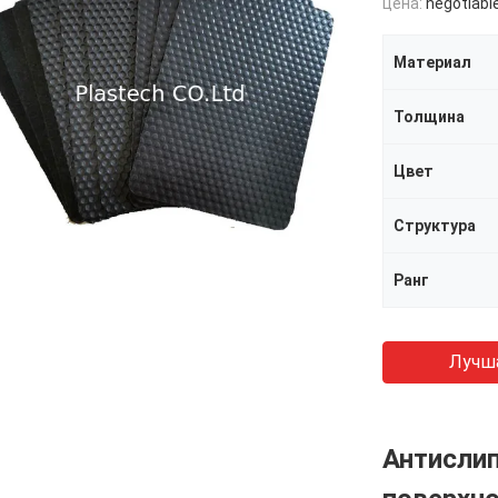
цена:
negotiabl
Материал
Толщина
Цвет
Структура
Ранг
Лучш
Антисли