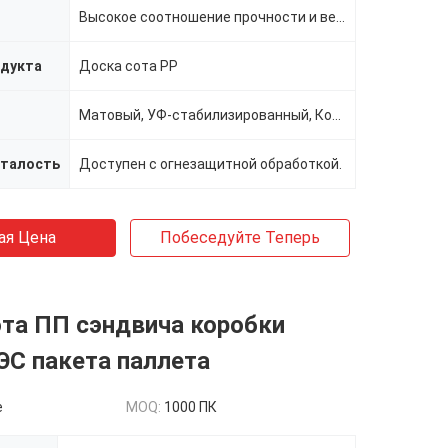
Высокое соотношение прочности и веса
одукта
Доска сота PP
Матовый, УФ-стабилизированный, Коронный, Проводящий
сталость
Доступен с огнезащитной обработкой.
ая Цена
Побеседуйте Теперь
та ПП сэндвича коробки
С пакета паллета
e
MOQ:
1000 ПК