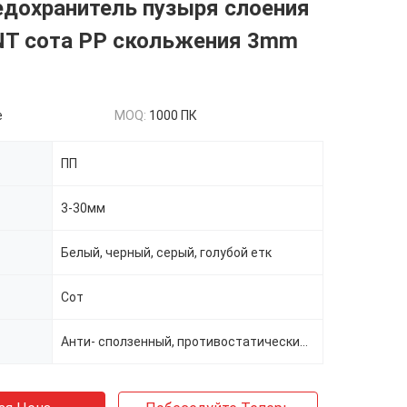
едохранитель пузыря слоения
NT сота PP скольжения 3mm
e
MOQ:
1000 ПК
ПП
3-30мм
Белый, черный, серый, голубой етк
Сот
Анти- сползенный, противостатический, УЛЬТРАФИОЛЕТОВЫЙ стабилизировать, корона