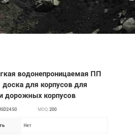
егкая водонепроницаемая ПП
 доска для корпусов для
 и дорожных корпусов
USD24.50
MOQ:
200
ть
Нет