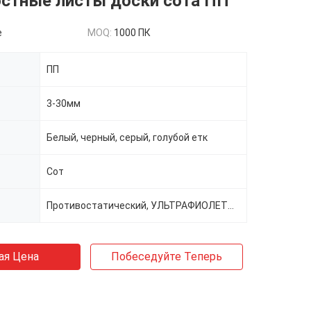
остные листы доски сота ПП
e
MOQ:
1000 ПК
ПП
3-30мм
Белый, черный, серый, голубой етк
Сот
Противостатический, УЛЬТРАФИОЛЕТОВЫЙ стабилизировать, корона, проводная
ая Цена
Побеседуйте Теперь