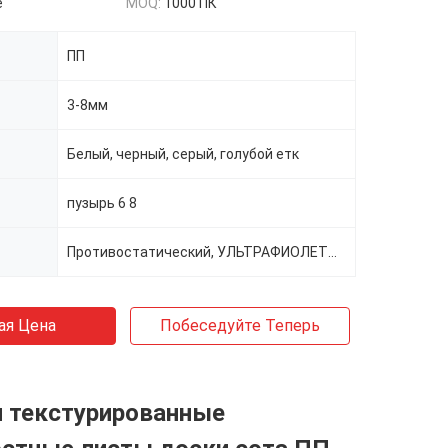
e
MOQ:
1000 ПК
ПП
3-8мм
Белый, черный, серый, голубой етк
пузырь 6 8
Противостатический, УЛЬТРАФИОЛЕТОВЫЙ стабилизировать, корона, проводная
ая Цена
Побеседуйте Теперь
п текстурированные