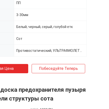
ПП
3-30мм
Белый, черный, серый, голубой етк
Сот
Противостатический, УЛЬТРАФИОЛЕТОВЫЙ стабилизировать, паковать, проводной
ая Цена
Побеседуйте Теперь
 доска предохранителя пузыря
ли структуры сота